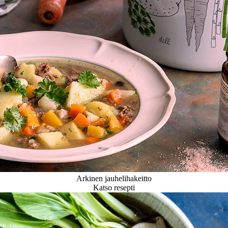
Arkinen jauhelihakeitto
Katso resepti