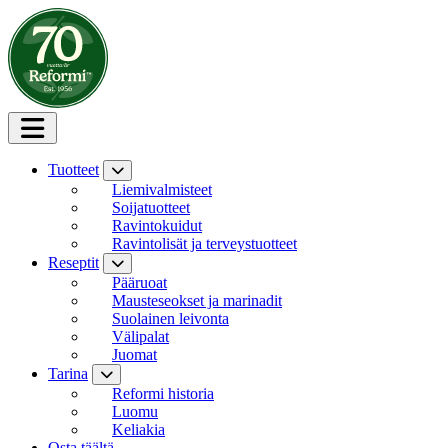
Siirry sisältöön
Tuotteet
Liemivalmisteet
Soijatuotteet
Ravintokuidut
Ravintolisät ja terveystuotteet
Reseptit
Pääruoat
Mausteseokset ja marinadit
Suolainen leivonta
Välipalat
Juomat
Tarina
Reformi historia
Luomu
Keliakia
Osta täältä