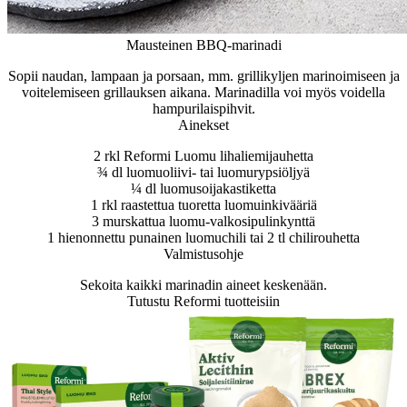
Mausteinen BBQ-marinadi
Sopii naudan, lampaan ja porsaan, mm. grillikyljen marinoimiseen ja
voitelemiseen grillauksen aikana. Marinadilla voi myös voidella
hampurilaispihvit.
Ainekset
2 rkl Reformi Luomu lihaliemijauhetta
¾ dl luomuoliivi- tai luomurypsiöljyä
¼ dl luomusoijakastiketta
1 rkl raastettua tuoretta luomuinkivääriä
3 murskattua luomu-valkosipulinkynttä
1 hienonnettu punainen luomuchili tai 2 tl chilirouhetta
Valmistusohje
Sekoita kaikki marinadin aineet keskenään.
Tutustu Reformi tuotteisiin