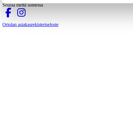
Seuraa meitä somessa
Oriolan asiakasrekisteriseloste