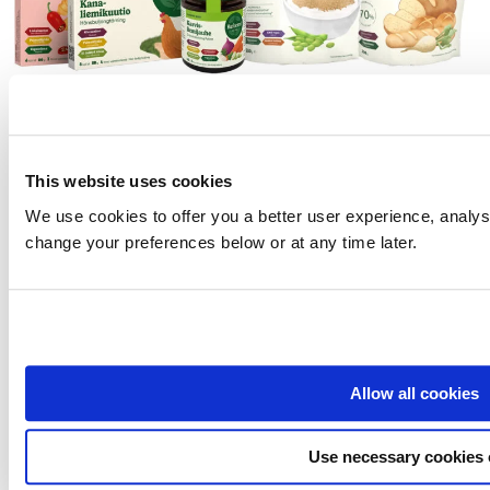
Tutustu tuotteisiin
Herkulliset Reformi tuotteet löydät hyvin varustelluista
päivittäistavarakaupoista ja useista
verkkokaupoista
.
This website uses cookies
We use cookies to offer you a better user experience, analyse
Heräsikö kysymyksiä tai haluatko antaa palautetta?
Ota meihin yhteyttä!
change your preferences below or at any time later.
Allow all cookies
Oriola Finland Oy
Use necessary cookies 
PL 8, 02101 Espoo, Puh. 010 429 99