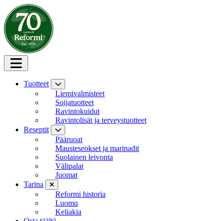
Siirry sisältöön
Tuotteet
Liemivalmisteet
Soijatuotteet
Ravintokuidut
Ravintolisät ja terveystuotteet
Reseptit
Pääruoat
Mausteseokset ja marinadit
Suolainen leivonta
Välipalat
Juomat
Tarina
Reformi historia
Luomu
Keliakia
Osta täältä