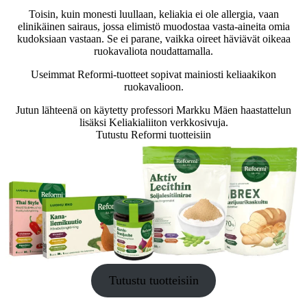
Toisin, kuin monesti luullaan, keliakia ei ole allergia, vaan
elinikäinen sairaus, jossa elimistö muodostaa vasta-aineita omia
kudoksiaan vastaan. Se ei parane, vaikka oireet häviävät oikeaa
ruokavaliota noudattamalla.
Useimmat Reformi-tuotteet sopivat mainiosti keliaakikon
ruokavalioon.
Jutun lähteenä on käytetty professori Markku Mäen haastattelun
lisäksi
Keliakialiiton verkkosivuja
.
Tutustu Reformi tuotteisiin
Tutustu tuotteisiin