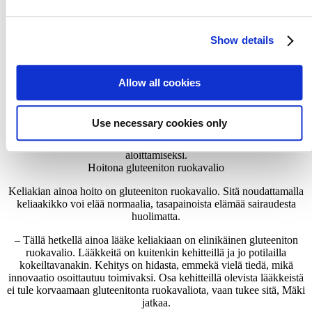
ajatellaan kuuluvan normaaliin elämään, sanoo Mäki.
Miten keliakia todetaan?
Show details
Diagnosointi tehdään mahatähystyksellä, jossa ohutsuolen
limakalvolta otetaan koepala. Jos tuloksista löytyy tulehduksen
lisäksi suolinukan huomattava madaltuminen ja kuopakkeiden
syveneminen, kyseessä on keliakia. Sairautta voidaan etsiä myös
Allow all cookies
seulontakokeella verestä.
Suomessa on lisäksi kehitetty apteekista saatava keliakian pikatesti,
Use necessary cookies only
jonka voi tehdä kotona. Jos sen tulos on positiivinen, pitää hakeutua
lääkärin vastaanotolle diagnoosin saamiseksi ja hoidon
aloittamiseksi.
Hoitona gluteeniton ruokavalio
Keliakian ainoa hoito on gluteeniton ruokavalio. Sitä noudattamalla
keliaakikko voi elää normaalia, tasapainoista elämää sairaudesta
huolimatta.
– Tällä hetkellä ainoa lääke keliakiaan on elinikäinen gluteeniton
ruokavalio. Lääkkeitä on kuitenkin kehitteillä ja jo potilailla
kokeiltavanakin. Kehitys on hidasta, emmekä vielä tiedä, mikä
innovaatio osoittautuu toimivaksi. Osa kehitteillä olevista lääkkeistä
ei tule korvaamaan gluteenitonta ruokavaliota, vaan tukee sitä, Mäki
jatkaa.