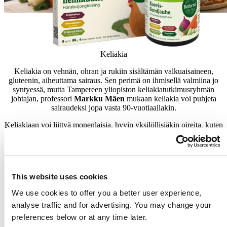
Keliakia
Keliakia on vehnän, ohran ja rukiin sisältämän valkuaisaineen,
gluteenin, aiheuttama sairaus. Sen perimä on ihmisellä valmiina jo
syntyessä, mutta Tampereen yliopiston keliakiatutkimusryhmän
johtajan, professori
Markku Mäen
mukaan keliakia voi puhjeta
sairaudeksi jopa vasta 90-vuotiaallakin.
Keliakiaan voi liittyä monenlaisia, hyvin yksilöllisiäkin oireita, kuten
suolistovaivoja, vatsakipua, ripulia tai löysää ulostetta, vatsan
turvotusta, suoliston kouristelua ja ilmavaivoja. Myös pahoinvointi,
ruokahaluttomuus, oksentelu, anemia ja väsymys voivat olla
keliakian oireita.
This website uses cookies
Joillain ihmisillä keliakia voi olla vähäoireinen tai oireeton.
We use cookies to offer you a better user experience,
– Potilas voi hyvinkin olla hyväkuntoinen sekä oireeton, ja silti
analyse traffic and for advertising. You may change your
sairastaa keliakiaa. Se on alidiagnosoitu sairaus, josta arvioiden
mukaan vasta kolmasosa on löydetty. Useimmiten potilaat eivät osaa
preferences below or at any time later.
yhdistää esimerkiksi lieviä vatsavaivoja keliakiaan, vaan oireiden