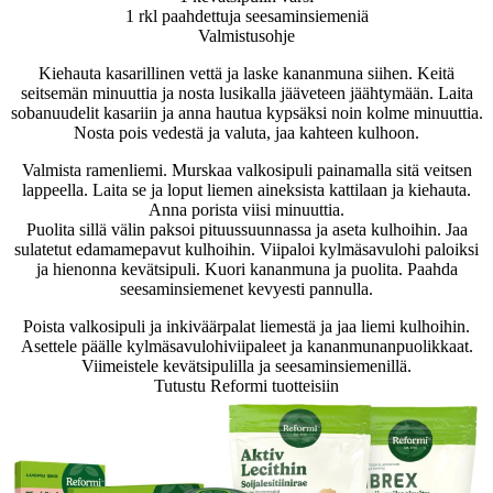
1 rkl paahdettuja seesaminsiemeniä
Valmistusohje
Kiehauta kasarillinen vettä ja laske kananmuna siihen. Keitä
seitsemän minuuttia ja nosta lusikalla jääveteen jäähtymään. Laita
sobanuudelit kasariin ja anna hautua kypsäksi noin kolme minuuttia.
Nosta pois vedestä ja valuta, jaa kahteen kulhoon.
Valmista ramenliemi. Murskaa valkosipuli painamalla sitä veitsen
lappeella. Laita se ja loput liemen aineksista kattilaan ja kiehauta.
Anna porista viisi minuuttia.
Puolita sillä välin paksoi pituussuunnassa ja aseta kulhoihin. Jaa
sulatetut edamamepavut kulhoihin. Viipaloi kylmäsavulohi paloiksi
ja hienonna kevätsipuli. Kuori kananmuna ja puolita. Paahda
seesaminsiemenet kevyesti pannulla.
Poista valkosipuli ja inkiväärpalat liemestä ja jaa liemi kulhoihin.
Asettele päälle kylmäsavulohiviipaleet ja kananmunanpuolikkaat.
Viimeistele kevätsipulilla ja seesaminsiemenillä.
Tutustu Reformi tuotteisiin