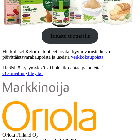
Tutustu tuotteisiin
Herkulliset Reformi tuotteet löydät hyvin varustelluista
päivittäistavarakaupoista ja useista
verkkokaupoista
.
Heräsikö kysymyksiä tai haluatko antaa palautetta?
Ota meihin yhteyttä!
Oriola Finland Oy