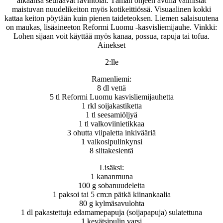
aikaansa seuraavat ravintolat. Tämän ohjeen avulla valmistat
maistuvan nuudelikeiton myös kotikeittiössä. Visuaalinen kokki
kattaa keiton pöytään kuin pienen taideteoksen. Liemen salaisuutena
on maukas, lisäaineeton
Reformi Luomu -kasvisliemijauhe
. Vinkki:
Lohen sijaan voit käyttää myös kanaa, possua, rapuja tai tofua.
Ainekset
2:lle
Ramenliemi:
8 dl vettä
5 tl Reformi Luomu kasvisliemijauhetta
1 rkl soijakastiketta
1 tl seesamiöljyä
1 tl valkoviinietikkaa
3 ohutta viipaletta inkivääriä
1 valkosipulinkynsi
8 siitakesientä
Lisäksi:
1 kananmuna
100 g sobanuudeleita
1 paksoi tai 5 cm:n pätkä kiinankaalia
80 g kylmäsavulohta
1 dl pakastettuja edamamepapuja (soijapapuja) sulatettuna
1 kevätsipulin varsi