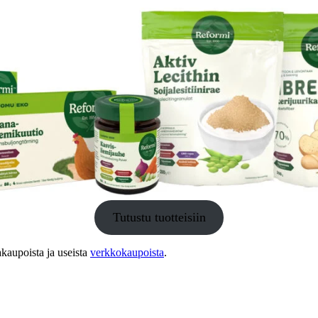
Tutustu tuotteisiin
akaupoista ja useista
verkkokaupoista
.