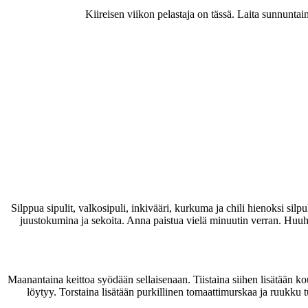
Kiireisen viikon pelastaja on tässä. Laita sunnuntain
Silppua sipulit, valkosipuli, inkivääri, kurkuma ja chili hienoksi silp
juustokumina ja sekoita. Anna paistua vielä minuutin verran. Huuhtel
Maanantaina keittoa syödään sellaisenaan. Tiistaina siihen lisätään kou
löytyy. Torstaina lisätään purkillinen tomaattimurskaa ja ruukku tuor