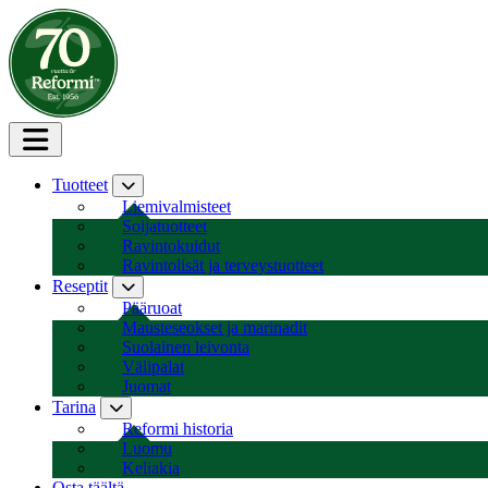
Siirry sisältöön
Tuotteet
Liemivalmisteet
Soijatuotteet
Ravintokuidut
Ravintolisät ja terveystuotteet
Reseptit
Pääruoat
Mausteseokset ja marinadit
Suolainen leivonta
Välipalat
Juomat
Tarina
Reformi historia
Luomu
Keliakia
Osta täältä