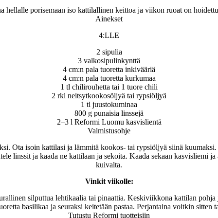
a hellalle porisemaan iso kattilallinen keittoa ja viikon ruoat on hoidettu
Ainekset
4:LLE
2 sipulia
3 valkosipulinkynttä
4 cm:n pala tuoretta inkivääriä
4 cm:n pala tuoretta kurkumaa
1 tl chilirouhetta tai 1 tuore chili
2 rkl neitsytkookosöljyä tai rypsiöljyä
1 tl juustokuminaa
800 g punaisia linssejä
2–3 l Reformi Luomu kasvislientä
Valmistusohje
uksi. Ota isoin kattilasi ja lämmitä kookos- tai rypsiöljyä siinä kuumaksi
e linssit ja kaada ne kattilaan ja sekoita. Kaada sekaan kasvisliemi ja an
kuivalta.
Vinkit viikolle:
rallinen silputtua lehtikaalia tai pinaattia. Keskiviikkona kattilan pohj
etta basilikaa ja seuraksi keitetään pastaa. Perjantaina voitkin sitten tap
Tutustu Reformi tuotteisiin