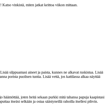
! Katso vinkistä, miten jatkat keittoa viikon mittaan.
. Lisää silppuamasi aineet ja paista, kunnes ne alkavat ruskistua. Lisää
na porista puolisen tuntia. Lisää vettä, jos kattilassa alkaa näyttää
a jo häämöttää, joten heitä sekaan purkki mitä tahansa papuja kaapistasi
uttaa itseäsi selkään ja ostaa säästyneillä rahoilla itsellesi pihvin.