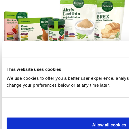
Tutustu tuotteisiin
Herkulliset Reformi tuotteet löydät hyvin varustelluista
This website uses cookies
päivittäistavarakaupoista ja useista
verkkokaupoista
.
We use cookies to offer you a better user experience, analyse
Heräsikö kysymyksiä tai haluatko antaa palautetta?
change your preferences below or at any time later.
Ota meihin yhteyttä!
Allow all cookies