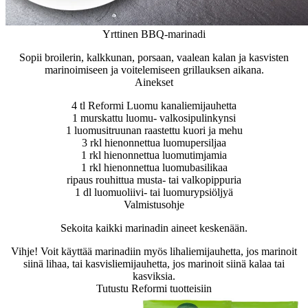
Yrttinen BBQ-marinadi
Sopii broilerin, kalkkunan, porsaan, vaalean kalan ja kasvisten
marinoimiseen ja voitelemiseen grillauksen aikana.
Ainekset
4 tl Reformi Luomu kanaliemi­jauhetta
1 murskattu luomu- valkosipulinkynsi
1 luomusitruunan raastettu kuori ja mehu
3 rkl hienonnettua luomupersiljaa
1 rkl hienonnettua luomutimjamia
1 rkl hienonnettua luomubasilikaa
ripaus rouhittua musta- tai valkopippuria
1 dl luomuoliivi- tai luomurypsiöljyä
Valmistusohje
Sekoita kaikki marinadin aineet keskenään.
Vihje! Voit käyttää marinadiin myös lihaliemijauhetta, jos marinoit
siinä lihaa, tai kasvisliemijauhetta, jos marinoit siinä kalaa tai
kasviksia.
Tutustu Reformi tuotteisiin