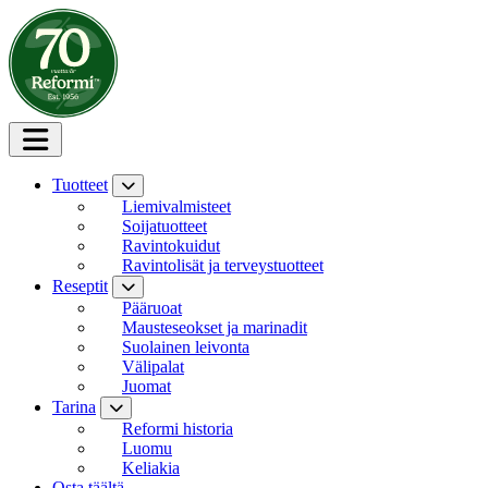
Siirry sisältöön
Tuotteet
Liemivalmisteet
Soijatuotteet
Ravintokuidut
Ravintolisät ja terveystuotteet
Reseptit
Pääruoat
Mausteseokset ja marinadit
Suolainen leivonta
Välipalat
Juomat
Tarina
Reformi historia
Luomu
Keliakia
Osta täältä