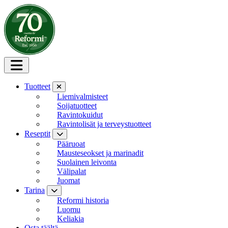
Siirry sisältöön
Tuotteet
Liemivalmisteet
Soijatuotteet
Ravintokuidut
Ravintolisät ja terveystuotteet
Reseptit
Pääruoat
Mausteseokset ja marinadit
Suolainen leivonta
Välipalat
Juomat
Tarina
Reformi historia
Luomu
Keliakia
Osta täältä